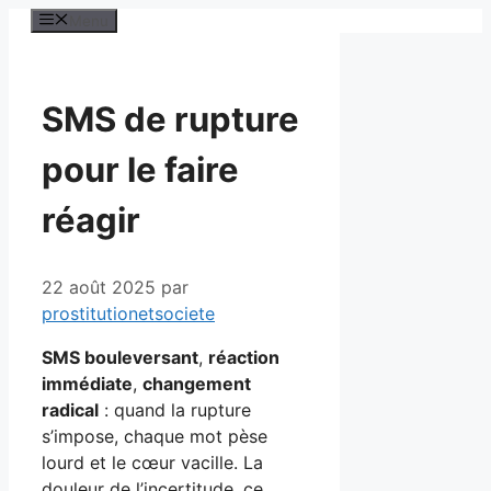
Aller
Menu
au
contenu
SMS de rupture
pour le faire
réagir
22 août 2025
par
prostitutionetsociete
SMS bouleversant
,
réaction
immédiate
,
changement
radical
: quand la rupture
s’impose, chaque mot pèse
lourd et le cœur vacille. La
douleur de l’incertitude, ce