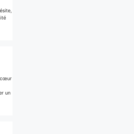
ésite,
ité
 cœur
er un