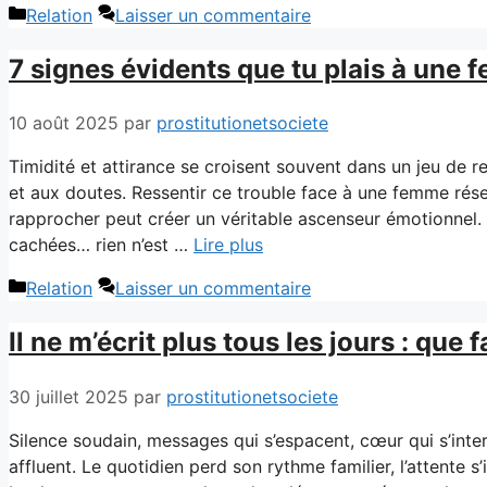
Catégories
Relation
Laisser un commentaire
7 signes évidents que tu plais à une
10 août 2025
par
prostitutionetsociete
Timidité et attirance se croisent souvent dans un jeu de reg
et aux doutes. Ressentir ce trouble face à une femme rése
rapprocher peut créer un véritable ascenseur émotionnel. S
cachées… rien n’est …
Lire plus
Catégories
Relation
Laisser un commentaire
Il ne m’écrit plus tous les jours : que
30 juillet 2025
par
prostitutionetsociete
Silence soudain, messages qui s’espacent, cœur qui s’in
affluent. Le quotidien perd son rythme familier, l’attente s’i