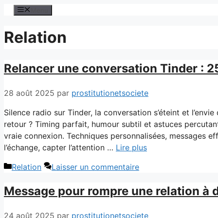
Aller
Menu
au
contenu
Relation
Relancer une conversation Tinder : 2
28 août 2025
par
prostitutionetsociete
Silence radio sur Tinder, la conversation s’éteint et l’envi
retour ? Timing parfait, humour subtil et astuces percuta
vraie connexion. Techniques personnalisées, messages effic
l’échange, capter l’attention …
Lire plus
Catégories
Relation
Laisser un commentaire
Message pour rompre une relation à 
24 août 2025
par
prostitutionetsociete