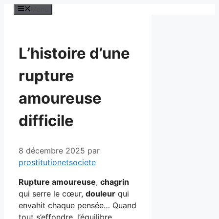
Aller
Menu
au
contenu
L’histoire d’une
rupture
amoureuse
difficile
8 décembre 2025
par
prostitutionetsociete
Rupture amoureuse
,
chagrin
qui serre le cœur,
douleur
qui
envahit chaque pensée… Quand
tout s’effondre, l’équilibre