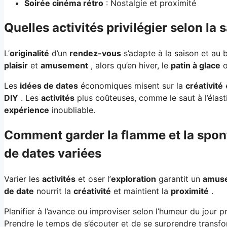
Soirée cinéma rétro
: Nostalgie et proximité
Quelles activités privilégier selon la 
L’
originalité
d’un
rendez-vous
s’adapte à la saison et au 
plaisir
et
amusement
, alors qu’en hiver, le
patin à glace
o
Les
idées de dates
économiques misent sur la
créativité
DIY
. Les
activités
plus coûteuses, comme le saut à l’élast
expérience
inoubliable.
Comment garder la flamme et la spont
de dates variées
Varier les
activités
et oser l’
exploration
garantit un
amus
de date
nourrit la
créativité
et maintient la
proximité
.
Planifier à l’avance ou improviser selon l’humeur du jour p
Prendre le temps de s’écouter et de se surprendre trans