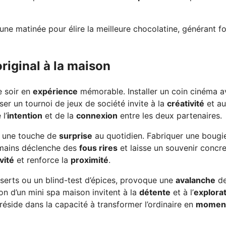
une matinée pour élire la meilleure chocolatine, générant f
iginal à la maison
e soir en
expérience
mémorable. Installer un coin cinéma 
ser un tournoi de jeux de société invite à la
créativité
et au
l’
intention
et de la
connexion
entre les deux partenaires.
r une touche de
surprise
au quotidien. Fabriquer une bougi
 mains déclenche des
fous rires
et laisse un souvenir concre
vité
et renforce la
proximité
.
serts ou un blind-test d’épices, provoque une
avalanche
d
ion d’un mini spa maison invitent à la
détente
et à l’
explora
réside dans la capacité à transformer l’ordinaire en
momen