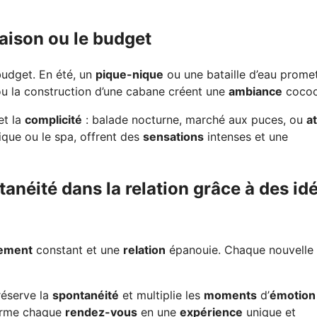
saison ou le budget
budget. En été, un
pique-nique
ou une bataille d’eau prome
u la construction d’une cabane créent une
ambiance
cocoo
et la
complicité
: balade nocturne, marché aux puces, ou
at
ique ou le spa, offrent des
sensations
intenses et une
anéité dans la relation grâce à des id
ement
constant et une
relation
épanouie. Chaque nouvelle
réserve la
spontanéité
et multiplie les
moments
d’
émotion
forme chaque
rendez-vous
en une
expérience
unique et