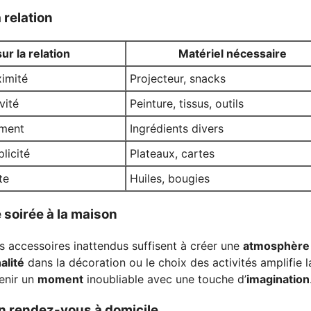
 relation
sur la relation
Matériel nécessaire
ximité
Projecteur, snacks
vité
Peinture, tissus, outils
ement
Ingrédients divers
licité
Plateaux, cartes
te
Huiles, bougies
e soirée à la maison
es accessoires inattendus suffisent à créer une
atmosphère
alité
dans la décoration ou le choix des activités amplifie l
enir un
moment
inoubliable avec une touche d’
imagination
un rendez-vous à domicile