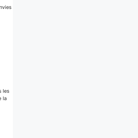
nvies
 les
 la