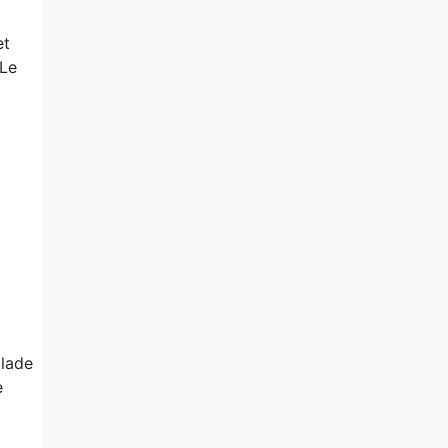
t
 Le
alade
e