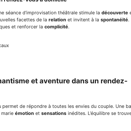
ne séance d’improvisation théâtrale stimule la
découverte
e
velles facettes de la
relation
et invitent à la
spontanéité
.
ques et renforcer la
complicité
.
ocaux
mantisme et aventure dans un rendez-
s
permet de répondre à toutes les envies du couple. Une b
, marie
émotion
et
sensations
inédites. L’équilibre se trouv