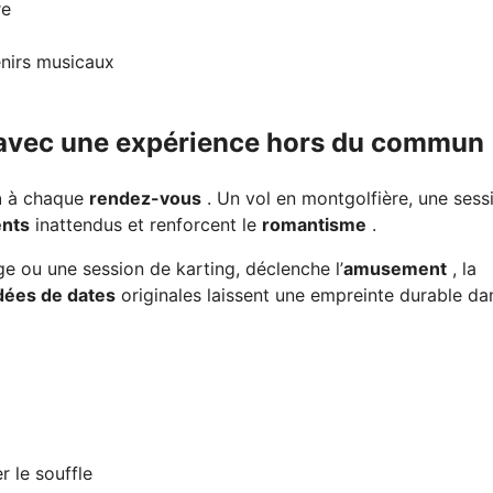
re
enirs musicaux
avec une expérience hors du commun
n
à chaque
rendez-vous
. Un vol en montgolfière, une sess
nts
inattendus et renforcent le
romantisme
.
e ou une session de karting, déclenche l’
amusement
, la
dées de dates
originales laissent une empreinte durable da
r le souffle