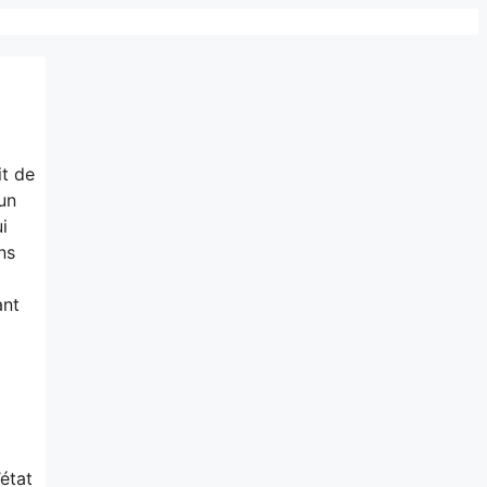
it de
un
i
ns
ant
état