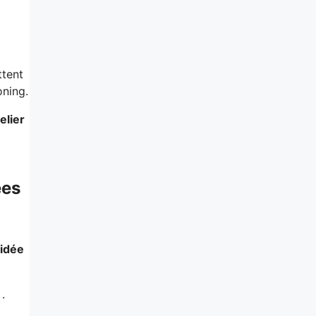
ttent
ning.
elier
ées
idée
.