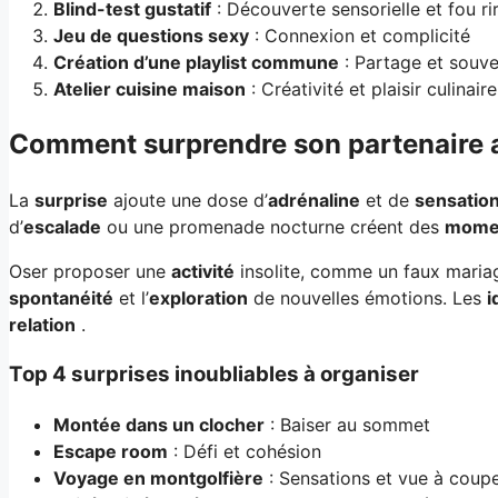
Blind-test gustatif
: Découverte sensorielle et fou ri
Jeu de questions sexy
: Connexion et complicité
Création d’une playlist commune
: Partage et souv
Atelier cuisine maison
: Créativité et plaisir culinaire
Comment surprendre son partenaire 
La
surprise
ajoute une dose d’
adrénaline
et de
sensatio
d’
escalade
ou une promenade nocturne créent des
mome
Oser proposer une
activité
insolite, comme un faux mariag
spontanéité
et l’
exploration
de nouvelles émotions. Les
i
relation
.
Top 4 surprises inoubliables à organiser
Montée dans un clocher
: Baiser au sommet
Escape room
: Défi et cohésion
Voyage en montgolfière
: Sensations et vue à coupe