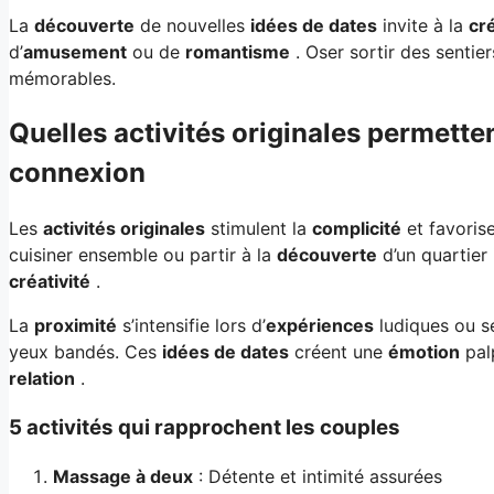
La
découverte
de nouvelles
idées de dates
invite à la
cré
d’
amusement
ou de
romantisme
. Oser sortir des sentie
mémorables.
Quelles activités originales permetten
connexion
Les
activités originales
stimulent la
complicité
et favoris
cuisiner ensemble ou partir à la
découverte
d’un quartier 
créativité
.
La
proximité
s’intensifie lors d’
expériences
ludiques ou se
yeux bandés. Ces
idées de dates
créent une
émotion
pal
relation
.
5 activités qui rapprochent les couples
Massage à deux
: Détente et intimité assurées