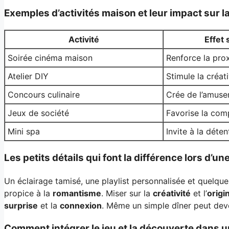
Exemples d’activités maison et leur impact sur la
Activité
Effet 
Soirée cinéma maison
Renforce la pro
Atelier DIY
Stimule la créati
Concours culinaire
Crée de l’amus
Jeux de société
Favorise la comp
Mini spa
Invite à la déten
Les petits détails qui font la différence lors d’un
Un éclairage tamisé, une playlist personnalisée et quelqu
propice à la
romantisme
. Miser sur la
créativité
et l’
origin
surprise
et la
connexion
. Même un simple dîner peut dev
Comment intégrer le jeu et la découverte dans 