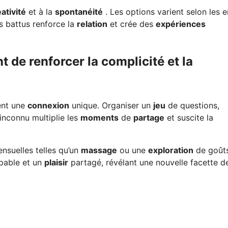
ativité
et à la
spontanéité
. Les options varient selon les e
rs battus renforce la
relation
et crée des
expériences
t de renforcer la complicité et la
ent une
connexion
unique. Organiser un
jeu
de questions,
inconnu multiplie les
moments
de
partage
et suscite la
nsuelles telles qu’un
massage
ou une
exploration
de goûts
pable et un
plaisir
partagé, révélant une nouvelle facette de