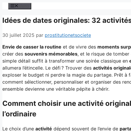
Aller
Menu
au
Idées de dates originales: 32 activi
contenu
30 juillet 2025
par
prostitutionetsociete
Envie de casser la routine
et de vivre des
moments surp
créer des
souvenirs mémorables
, et le risque de tombe
simple détail suffit à transformer une soirée classique en
allumera l’étincelle. Le défi ? Trouver des
activités origina
exploser le budget ni perdre la magie du partage. Prêt à f
comment sélectionner, personnaliser et organiser des ren
ensemble devienne une véritable pépite à chérir.
Comment choisir une activité origina
l’ordinaire
Le choix d’une
activité
dépend souvent de l’envie de
part