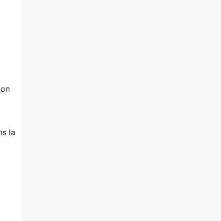
ion
ns la