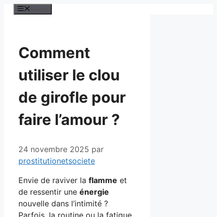
Aller
Menu
au
contenu
Comment
utiliser le clou
de girofle pour
faire l’amour ?
24 novembre 2025
par
prostitutionetsociete
Envie de raviver la
flamme
et
de ressentir une
énergie
nouvelle dans l’intimité ?
Parfois, la routine ou la fatigue