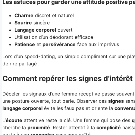
Les astuces pour garder une attitude positive 
Charme
discret et naturel
Sourire
sincère
Langage corporel
ouvert
Utilisation d’un déodorant efficace
Patience
et
persévérance
face aux imprévus
Lors d’un speed-dating, un simple compliment sur une play
de rire partagé .
Comment repérer les signes d’intérêt
Déceler les signaux d’une femme réceptive passe souvent 
une posture ouverte, tout parle. Observer ces
signes
sans
langage corporel
évite les faux pas et oriente la
convers
L’
écoute
attentive reste la clé. Une femme qui pose des
q
cherche la
proximité
. Rester attentif à la
complicité
naissa
porte à une
rencontre
sans ambiguïté.