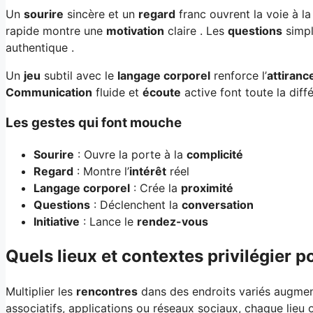
Un
sourire
sincère et un
regard
franc ouvrent la voie à l
rapide montre une
motivation
claire . Les
questions
simpl
authentique .
Un
jeu
subtil avec le
langage corporel
renforce l’
attiranc
Communication
fluide et
écoute
active font toute la diff
Les gestes qui font mouche
Sourire
: Ouvre la porte à la
complicité
Regard
: Montre l’
intérêt
réel
Langage corporel
: Crée la
proximité
Questions
: Déclenchent la
conversation
Initiative
: Lance le
rendez-vous
Quels lieux et contextes privilégier
Multiplier les
rencontres
dans des endroits variés augment
associatifs, applications ou réseaux sociaux, chaque lieu o