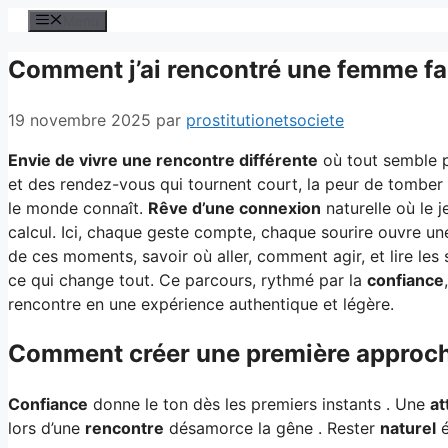
Aller
Menu
au
Comment j’ai rencontré une femme fa
contenu
19 novembre 2025
par
prostitutionetsociete
Envie de vivre une rencontre différente
où tout semble p
et des rendez-vous qui tournent court, la peur de tomber 
le monde connaît.
Rêve d’une connexion
naturelle où le j
calcul. Ici, chaque geste compte, chaque sourire ouvre 
de ces moments, savoir où aller, comment agir, et lire les 
ce qui change tout. Ce parcours, rythmé par la
confiance
,
rencontre en une expérience authentique et légère.
Comment créer une première approch
Confiance
donne le ton dès les premiers instants . Une
at
lors d’une
rencontre
désamorce la gêne . Rester
naturel
é