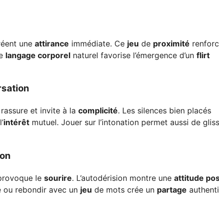
créent une
attirance
immédiate. Ce
jeu
de
proximité
renforc
ce
langage corporel
naturel favorise l’émergence d’un
flirt
rsation
 rassure et invite à la
complicité
. Les silences bien placés
’
intérêt
mutuel. Jouer sur l’intonation permet aussi de glis
ion
 provoque le
sourire
. L’autodérision montre une
attitude pos
e ou rebondir avec un
jeu
de mots crée un
partage
authent