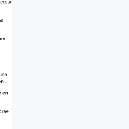
u cœur
es
ion
 une
on
.
e en
crée