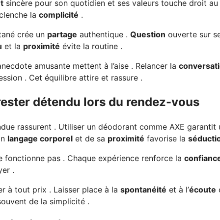
t
sincère pour son quotidien et ses valeurs touche droit a
clenche la
complicité
.
tané crée un
partage
authentique .
Question
ouverte sur s
u
et la
proximité
évite la routine .
anecdote amusante mettent à l’aise . Relancer la
conversat
ssion . Cet équilibre attire et rassure .
rester détendu lors du rendez-vous
due rassurent . Utiliser un déodorant comme AXE garantit
on
langage corporel
et de sa
proximité
favorise la
séducti
 fonctionne pas . Chaque expérience renforce la
confianc
er .
 à tout prix . Laisser place à la
spontanéité
et à l’
écoute
ouvent de la simplicité .