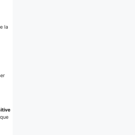
e la
ser
itive
ique