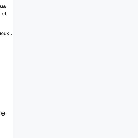
ous
 et
ueux .
re