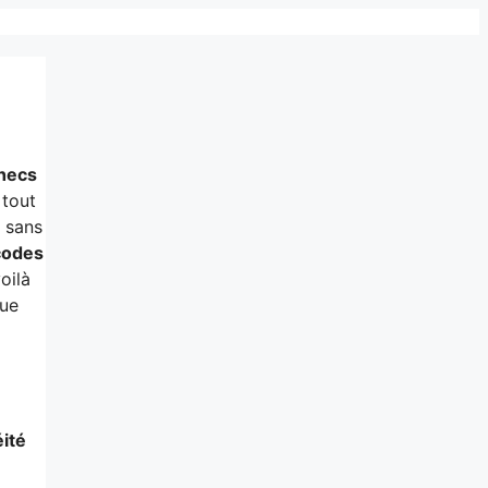
checs
 tout
, sans
codes
oilà
que
ité