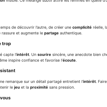
ion
visible. Ce mélange subtil attire les femmes en quête d’
temps de découvrir l’autre, de créer une
complicité
réelle, l
le rassure et augmente le
partage
authentique.
e trop
é capte l’
intérêt
. Un
sourire
sincère, une anecdote bien cho
me inspire confiance et favorise l’
écoute
.
nsistant
e remarque sur un détail partagé entretient l’
intérêt
. Faire
tenir le
jeu
et la
proximité
sans pression.
-vous