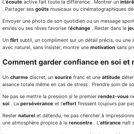
L’
écoute
active fait toute la différence . Montrer un
intérê
. Partager ses
goûts
musicaux ou cinématographiques dé
Envoyer une photo de son quotidien ou un message spon
envies ou ses rêves favorise l’
échange
. Rester dans le
je
Un
flirt
subtil, un compliment sur un détail précis, ou une 
avec naturel, sans insister, montre une
motivation
sans pre
Comment garder confiance en soi et 
Un
charme
discret, un
sourire
franc et une
attitude
déten
aisance totale même en cas de stress . Prendre soin de s
Ne pas se mettre la pression si le premier
rendez-vous
ne
soi
. La
persévérance
et l’
effort
finissent toujours par pay
Rester
naturel
et détendu, ne pas chercher à impressionner
une atmosphère propice à la
rencontre
. L’
attirance
naît s