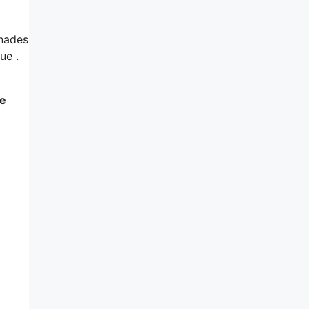
enades
ue .
e