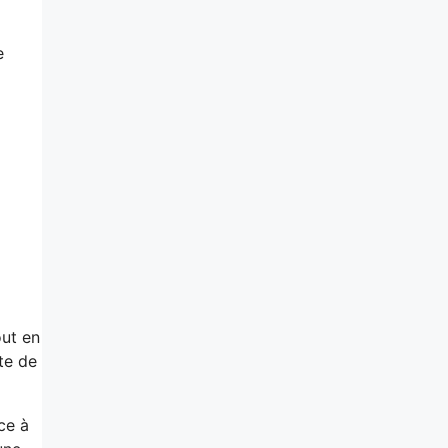
e
ut en
te de
ce à