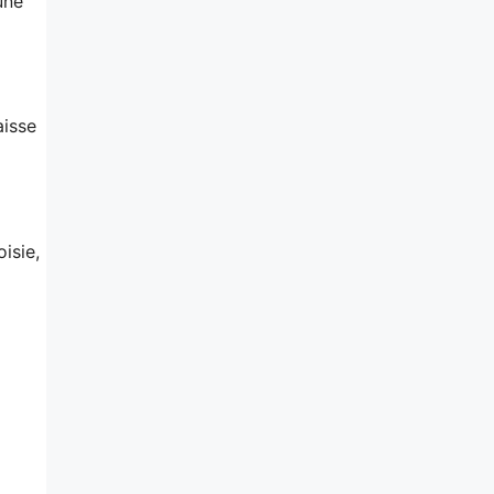
une
aisse
isie,