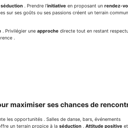
a
séduction
. Prendre l’
initiative
en proposant un
rendez-v
es sur ses goûts ou ses passions créent un terrain commun
e
. Privilégier une
approche
directe tout en restant respect
érence .
 pour maximiser ses chances de rencont
e les opportunités . Salles de danse, bars, événements
ffre un terrain propice à la
séduction
.
Attitude positive
et