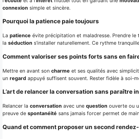
l’
écoute
et à l’
intérêt
mutuel tout en gardant une
motivat
connexion
simple et sincère.
Pourquoi la patience paie toujours
La
patience
évite précipitation et maladresse. Prendre le 
la
séduction
s’installer naturellement. Ce rythme tranquil
Comment valoriser ses points forts sans en fair
Mettre en avant son
charme
et ses qualités avec simplicit
un
regard
appuyé suffisent souvent. Rester fidèle à soi-mê
L’art de relancer la conversation sans paraître i
Relancer la
conversation
avec une
question
ouverte ou un
preuve de
spontanéité
sans jamais forcer permet de main
Quand et comment proposer un second rendez