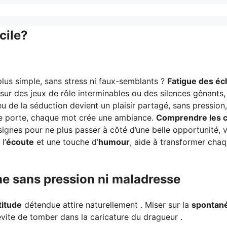
cile?
lus simple, sans stress ni faux-semblants ?
Fatigue des é
sur des jeux de rôle interminables ou des silences gênants,
eu de la séduction devient un plaisir partagé, sans pression
une porte, chaque mot crée une ambiance.
Comprendre les 
signes pour ne plus passer à côté d’une belle opportunité, v
 l’
écoute
et une touche d’
humour
, aide à transformer cha
e sans pression ni maladresse
titude
détendue attire naturellement . Miser sur la
spontané
vite de tomber dans la caricature du dragueur .