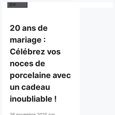
Aller
Menu
au
contenu
20 ans de
mariage :
Célébrez vos
noces de
porcelaine avec
un cadeau
inoubliable !
26 novembre 2025
par